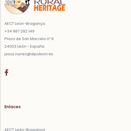
AECT León-Bragança
+34 987 292 149
Plaza de San Marcelo nº 6
24003 León - España
jesus.nunez@dipuleon.es
Enlaces
AECT León-Bragança