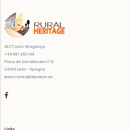
AECT León-Bragança
+34 987 292 149
Plaza de San Marcelo nº 6
24003 León - Spagna
jesus.nunez@dipuleon.es
Links