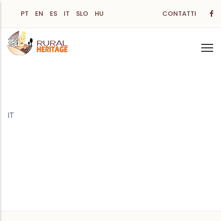
Salta
PT
EN
ES
IT
SLO
HU
CONTATTI
al
contenuto
principale
IT