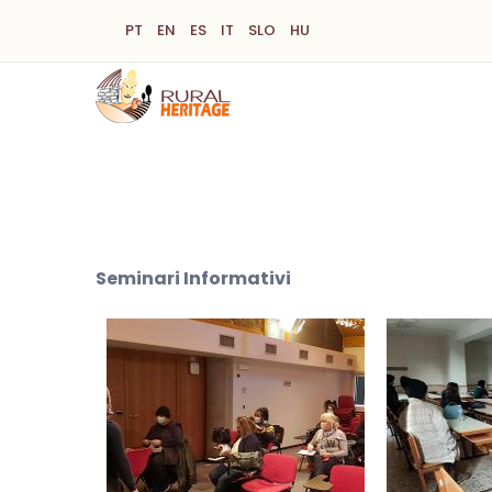
Salta
PT
EN
ES
IT
SLO
HU
al
contenuto
principale
Seminari Informativi