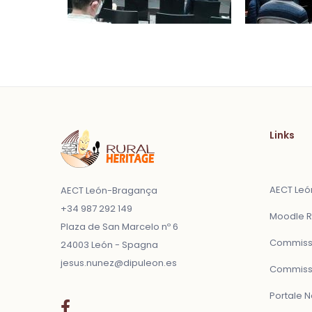
Links
AECT Le
AECT León-Bragança
+34 987 292 149
Moodle R
Plaza de San Marcelo nº 6
Commissi
24003 León - Spagna
jesus.nunez@dipuleon.es
Commissi
Portale 