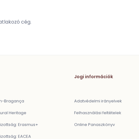
atlakozó cég.
Jogi információk
ón-Bragança
Adatvédelmi irányelvek
ural Heritage
Felhasználási feltételek
Bizottság: Erasmus+
Online Panaszkönyv
izottság: EACEA