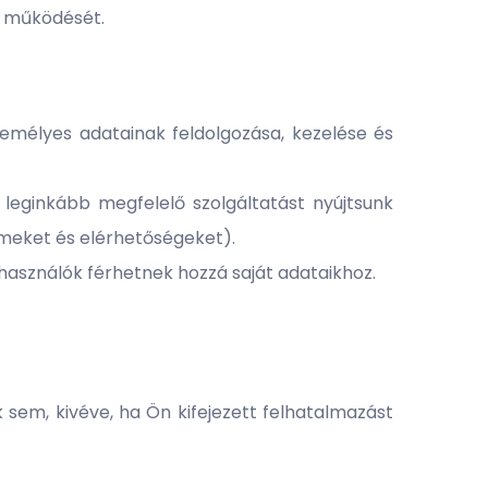
k működését.
zemélyes adatainak feldolgozása, kezelése és
 leginkább megfelelő szolgáltatást nyújtsunk
ímeket és elérhetőségeket).
lhasználók férhetnek hozzá saját adataikhoz.
sem, kivéve, ha Ön kifejezett felhatalmazást