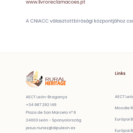
www.livroreclamacoes.pt
A CNIACC választottbírósági központjához cs
Links
AECT Le
AECT León-Bragança
+34 987 292 149
Moodle R
Plaza de San Marcelo nº 6
Európai 
24003 León - Spanyolország
jesus.nunez@dipuleon.es
Európai B