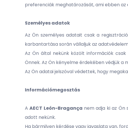
preferenciák meghatározását, ami ebben az 
Személyes adatok
Az Ön személyes adatait csak a regisztráció
karbantartása során vállaljuk az adatvédelem 
Az Ön által nekünk közölt információk csak 
Önnek. Az Ön kényelme érdekében védjük a meg
Az Ön adatai jelszóval védettek, hogy megakad
Információmegosztás
A
AECT
León-Bragança
nem adja ki az Ön s
adott nekünk.
Ha bármilyen kérdése vagy javaslata van, ford