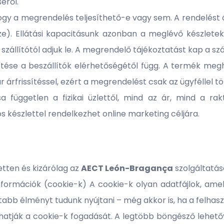
éről.
hogy a megrendelés teljesíthető-e vagy sem. A rendelést ál
ze). Ellátási kapacitásunk azonban a meglévő készletek
 szállítótól adjuk le. A megrendelő tájékoztatást kap a s
tése a beszállítók elérhetőségétől függ. A termék me
árfrissítéssel, ezért a megrendelést csak az ügyféllel tö
 független a fizikai üzlettől, mind az ár, mind a ra
 készlettel rendelkezhet online marketing céljára.
etten és kizárólag az
AECT
León-Bragança
szolgáltatás
nformációk (cookie-k) A cookie-k olyan adatfájlok, am
bb élményt tudunk nyújtani – még akkor is, ha a felhasz
lthatják a cookie-k fogadását. A legtöbb böngésző lehet