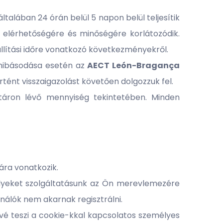
talában 24 órán belül 5 napon belül teljesítik
 elérhetőségére és minőségére korlátozódik.
zállítási időre vonatkozó következményekről.
ghibásodása esetén az
AECT
León-Bragança
rtént visszaigazolást követően dolgozzuk fel.
ktáron lévő mennyiség tekintetében. Minden
ára vonatkozik.
elyeket szolgáltatásunk az Ön merevlemezére
nálók nem akarnak regisztrálni.
ővé teszi a cookie-kkal kapcsolatos személyes