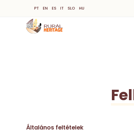
Ugrás
PT
EN
ES
IT
SLO
HU
a
tartalomra
Fel
Általános feltételek