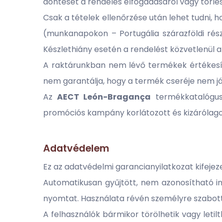
döntését a rendelés elfogadásáról vagy törlés
Csak a tételek ellenőrzése után lehet tudni, 
(munkanapokon – Portugália szárazföldi rés
Készlethiány esetén a rendelést közvetlenül a
A raktárunkban nem lévő termékek értékesí
nem garantálja, hogy a termék cseréje nem jár 
Az
AECT
León-Bragança
termékkatalógusa
promóciós kampány korlátozott és kizárólagos
Adatvédelem
Ez az adatvédelmi garancianyilatkozat kifejez
Automatikusan gyűjtött, nem azonosítható i
nyomtat. Használata révén személyre szabotta
A felhasználók bármikor törölhetik vagy leti