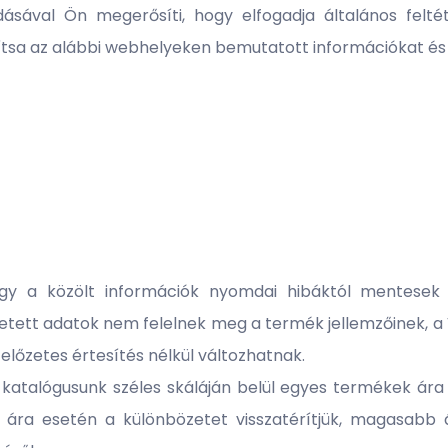
sával Ön megerősíti, hogy elfogadja általános felté
ítsa az alábbi webhelyeken bemutatott információkat és
 a közölt információk nyomdai hibáktól mentesek l
tett adatok nem felelnek meg a termék jellemzőinek, a V
k előzetes értesítés nélkül változhatnak.
a katalógusunk széles skáláján belül egyes termékek ára
 ára esetén a különbözetet visszatérítjük, magasabb 