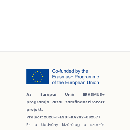
Az Európai Unió ERASMUS+
programja által társfinanszírozott
projekt.
Project: 2020-1-ES01-KA202-082577
Ez a kiadvány kizárólag a szerzők