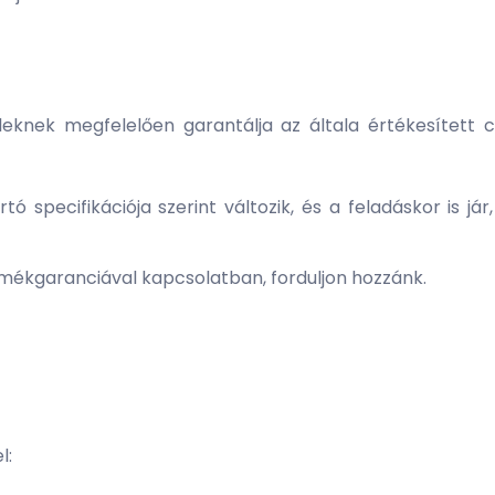
leknek megfelelően garantálja az általa értékesített ci
ó specifikációja szerint változik, és a feladáskor is 
mékgaranciával kapcsolatban, forduljon hozzánk.
l: