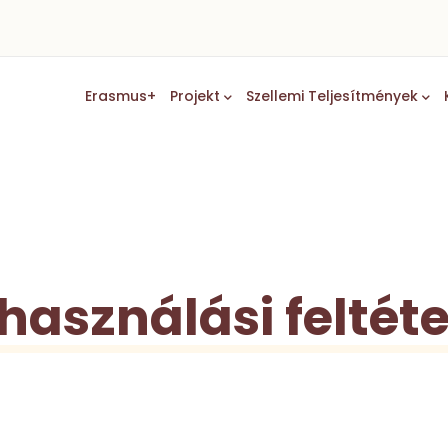
Main
Erasmus+
Projekt
Szellemi Teljesítmények
Navigation
használási feltét