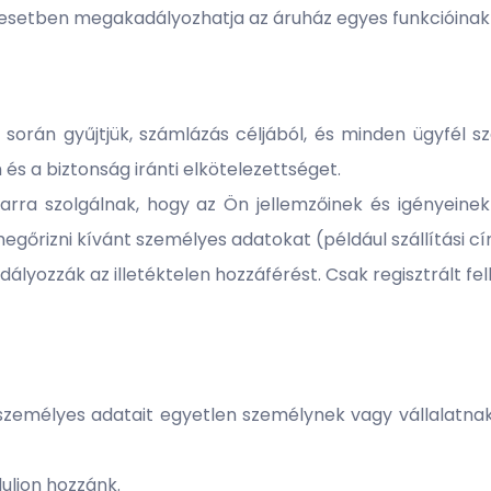
esetben megakadályozhatja az áruház egyes funkcióina
 során gyűjtjük, számlázás céljából, és minden ügyfél s
és a biztonság iránti elkötelezettséget.
arra szolgálnak, hogy az Ön jellemzőinek és igényeinek
őrizni kívánt személyes adatokat (például szállítási c
ályozzák az illetéktelen hozzáférést. Csak regisztrált fe
zemélyes adatait egyetlen személynek vagy vállalatnak 
uljon hozzánk.