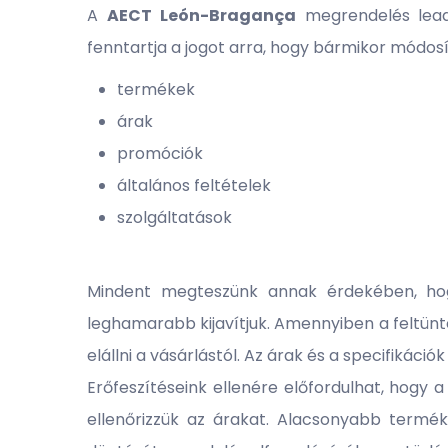
A
AECT León-Bragança
megrendelés leadá
fenntartja a jogot arra, hogy bármikor módos
termékek
árak
promóciók
általános feltételek
szolgáltatások
Mindent megteszünk annak érdekében, hogy
leghamarabb kijavítjuk. Amennyiben a feltünte
elállni a vásárlástól. Az árak és a specifikáció
Erőfeszítéseink ellenére előfordulhat, hogy 
ellenőrizzük az árakat. Alacsonyabb termék