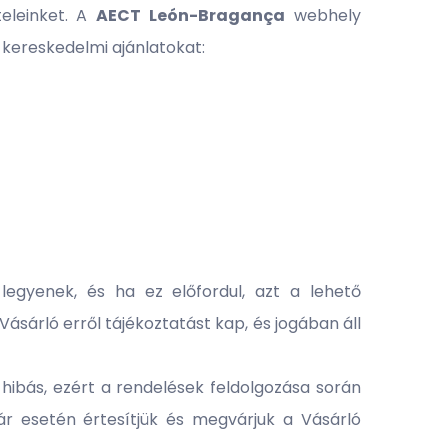
teleinket. A
AECT
León-Bragança
webhely
 kereskedelmi ajánlatokat:
egyenek, és ha ez előfordul, azt a lehető
ásárló erről tájékoztatást kap, és jogában áll
 hibás, ezért a rendelések feldolgozása során
ár esetén értesítjük és megvárjuk a Vásárló