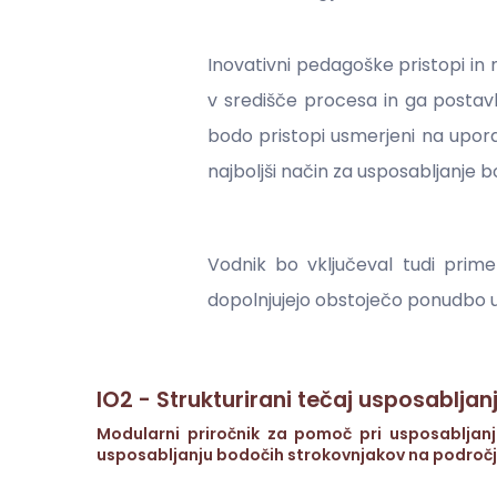
Inovativni pedagoške pristopi in 
v središče procesa in ga postavlj
bodo pristopi usmerjeni na upora
najboljši način za usposabljanje
Vodnik bo vključeval tudi prime
dopolnjujejo obstoječo ponudbo us
IO2 - Strukturirani tečaj usposabljan
Modularni priročnik za pomoč pri usposabljanj
usposabljanju bodočih strokovnjakov na področju