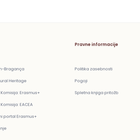
Pravne informacije
ón-Bragança
Politika zasebnosti
ural Heritage
Pogoji
 Komisija: Erasmus+
Spletna knjiga pritožb
 Komisija: EACEA
ni portal Erasmus+
nje