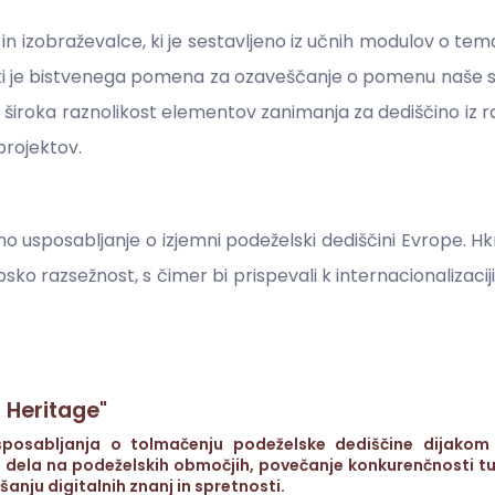
a in izobraževalce, ki je sestavljeno iz učnih modulov o te
, ki je bistvenega pomena za ozaveščanje o pomenu naše s
: široka raznolikost elementov zanimanja za dediščino iz raz
 projektov.
o usposabljanje o izjemni podeželski dediščini Evrope. Hkra
sko razsežnost, s čimer bi prispevali k internacionalizaci
 Heritage"
posabljanja o tolmačenju podeželske dediščine dijakom i
 dela na podeželskih območjih, povečanje konkurenčnosti tur
šanju digitalnih znanj in spretnosti.