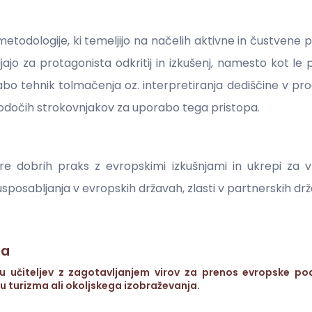
metodologije, ki temeljijo na načelih aktivne in čustvene 
ajo za protagonista odkritij in izkušenj, namesto kot le
bo tehnik tolmačenja oz. interpretiranja dediščine v pro
 bodočih strokovnjakov za uporabo tega pristopa.
re dobrih praks z evropskimi izkušnjami in ukrepi za 
posabljanja v evropskih državah, zlasti v partnerskih dr
ja
u učiteljev z zagotavljanjem virov za prenos evropske pod
 turizma ali okoljskega izobraževanja.