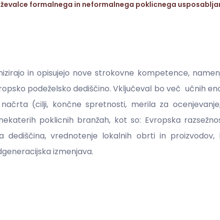
raževalce formalnega in neformalnega poklicnega usposabljanja
izirajo in opisujejo nove strokovne kompetence, namenje
opsko podeželsko dediščino. Vključeval bo več učnih en
ačrta (cilji, končne spretnosti, merila za ocenjevanje
nekaterih poklicnih branžah, kot so: Evropska razsežnost
a dediščina, vrednotenje lokalnih obrti in proizvodov,
dgeneracijska izmenjava.