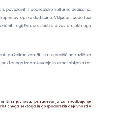
mah, povezanih s podeželsko kulturno dediščino,
kupne evropske dediščine. Vključeni bodo tudi
ličnih regij Evrope, zlasti iz držav projektnega
ti pa želimo združiti skrito dediščino različnih
ji poklicnega izobraževanja in usposabljanja ter
n širši javnosti, prizadevanju za spodbujanje
ističnega sektorja in gospodarskih dejavnosti v