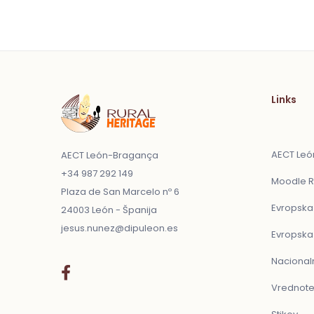
Links
AECT Le
AECT León-Bragança
+34 987 292 149
Moodle R
Plaza de San Marcelo nº 6
Evropska
24003 León - Španija
jesus.nunez@dipuleon.es
Evropska
Nacional
Vrednote