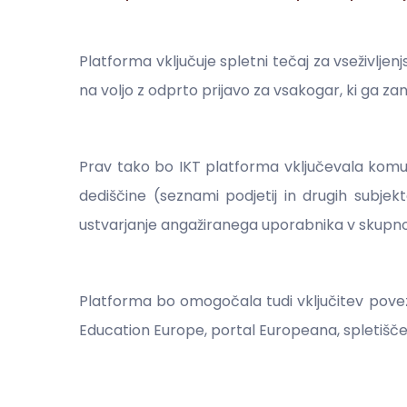
Platforma vključuje spletni tečaj za vseživlje
na voljo z odprto prijavo za vsakogar, ki ga za
Prav tako bo IKT platforma vključevala komun
dediščine (seznami podjetij in drugih subje
ustvarjanje angažiranega uporabnika v skupno
Platforma bo omogočala tudi vključitev povez
Education Europe, portal Europeana, spletišče