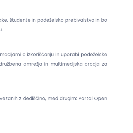
jake, študente in podeželsko prebivalstvo in bo
u.
macijami o izkoriščanju in uporabi podeželske
 družbena omrežja in multimedijska orodja za
ovezanih z dediščino, med drugim: Portal Open