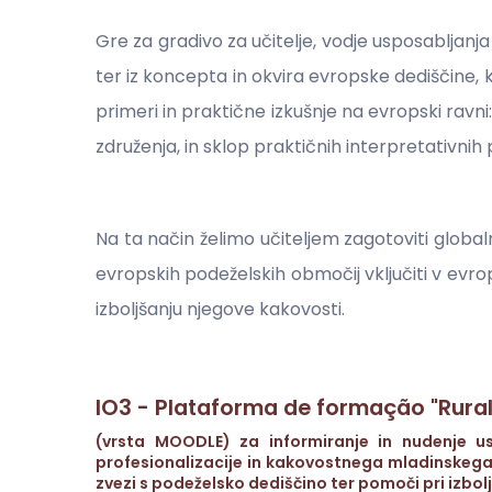
Gre za gradivo za učitelje, vodje usposabljanj
ter iz koncepta in okvira evropske dediščine
primeri in praktične izkušnje na evropski ravni
združenja, in sklop praktičnih interpretativnih
Na ta način želimo učiteljem zagotoviti globaln
evropskih podeželskih območij vključiti v evrop
izboljšanju njegove kakovosti.
IO3 - Plataforma de formação "Rural
(vrsta MOODLE) za informiranje in nudenje us
profesionalizacije in kakovostnega mladinskega
zvezi s podeželsko dediščino ter pomoči pri izbolj