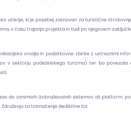
njsko učenje, ki je posebej zasnovan za turistične strokovn
nima, v času trajanja projekta in tudi po njegovem zaključk
ikacijska orodja in podatkovne zbirke z ustreznimi infor
ktov v sektorju podeželskega turizma) ter bo povezala
sti.
av do zanimivih izobraževalnih sistemov ali platform, p
 Združenja za tolmačenje dediščine itd.