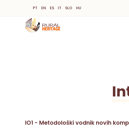
Skip
PT
EN
ES
IT
SLO
HU
to
main
content
In
IO1 - Metodološki vodnik novih komp