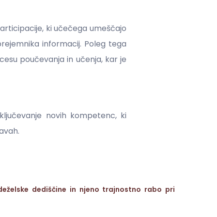
participacije, ki učečega umeščajo
 prejemnika informacij. Poleg tega
cesu poučevanja in učenja, kar je
vključevanje novih kompetenc, ki
žavah.
eželske dediščine in njeno trajnostno rabo pri