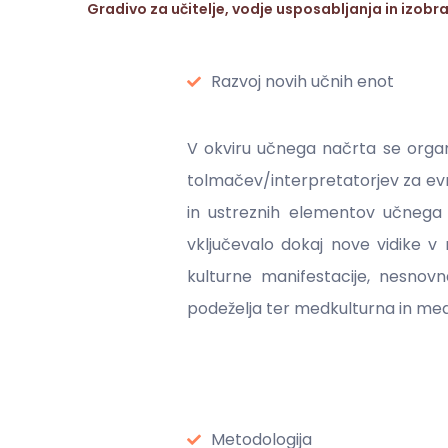
Gradivo za učitelje, vodje usposabljanja in izob
Razvoj novih učnih enot
V okviru učnega načrta se organ
tolmačev/interpretatorjev za evr
in ustreznih elementov učnega n
vključevalo dokaj nove vidike v 
kulturne manifestacije, nesnovn
podeželja ter medkulturna in me
Metodologija