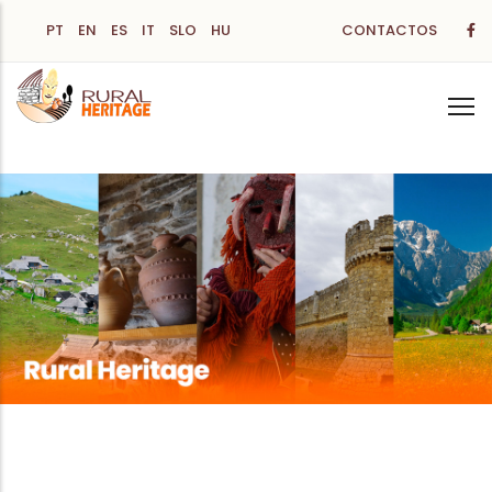
Passar
PT
EN
ES
IT
SLO
HU
CONTACTOS
para
o
conteúdo
principal