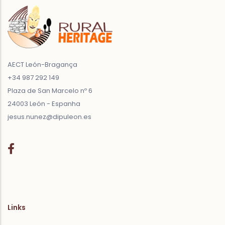
AECT León-Bragança
+34 987 292 149
Plaza de San Marcelo nº 6
24003 León - Espanha
jesus.nunez@dipuleon.es
Links