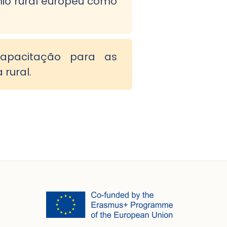
ónio rural europeu como
capacitação para as
rural.