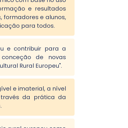
nómico com base no uso
ormação e resultados
s, formadores e alunos,
ficação para todos.
u e contribuir para a
 à conceção de novas
ltural Rural Europeu".
vel e imaterial, a nível
através da prática da
.