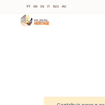
Passar
PT
EN
ES
IT
SLO
HU
para
o
conteúdo
principal