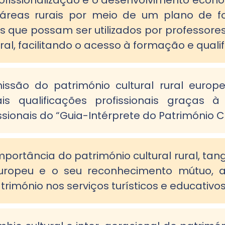
rofissionalização e o desenvolvimento eco
áreas rurais por meio de um plano de f
is que possam ser utilizados por professore
ral, facilitando o acesso à formação e quali
ssão do património cultural rural europe
is qualificações profissionais graças
ionais do “Guia-Intérprete do Património Cu
mportância do património cultural rural, tangí
 europeu e o seu reconhecimento mútuo, 
rimónio nos serviços turísticos e educativos