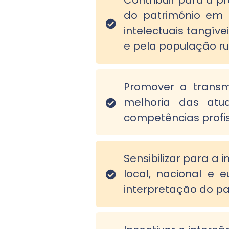
Contribuir para a p
do património em 
intelectuais tangíve
e pela população ru
Promover a transmi
melhoria das atua
competências profiss
Sensibilizar para a i
local, nacional e
interpretação do pat