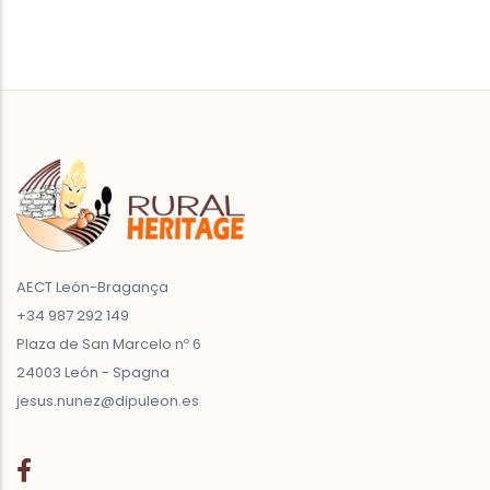
AECT León-Bragança
+34 987 292 149
Plaza de San Marcelo nº 6
24003 León - Spagna
jesus.nunez@dipuleon.es