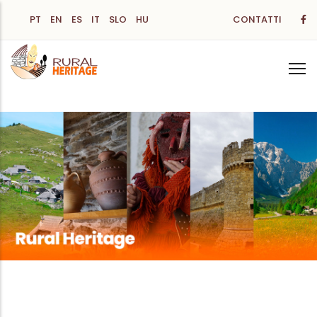
Salta
PT
EN
ES
IT
SLO
HU
CONTATTI
al
contenuto
principale