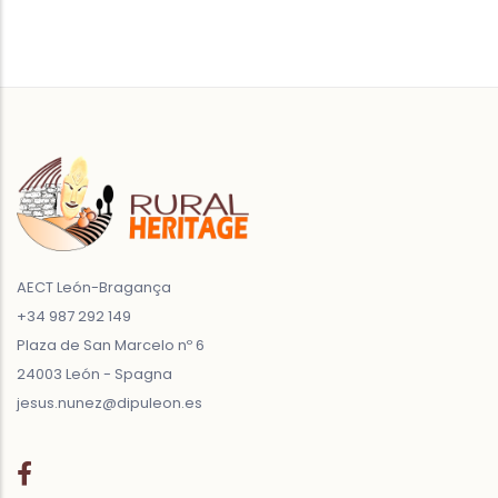
AECT León-Bragança
+34 987 292 149
Plaza de San Marcelo nº 6
24003 León - Spagna
jesus.nunez@dipuleon.es