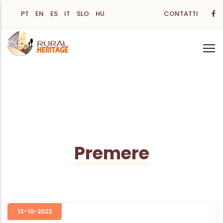
Salta
PT
EN
ES
IT
SLO
HU
CONTATTI
al
contenuto
principale
Premere
13-10-2022